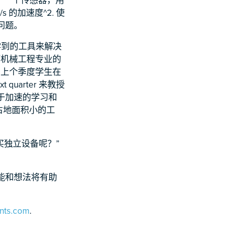
s 的加速度^
2
. 使
问题。
学到的工具来解决
而机械工程专业的
着上个季度学生在
 quarter 来教授
由于加速的学习和
占地面积小的工
买独立设备呢？”
技能和想法将有助
ents.com
.