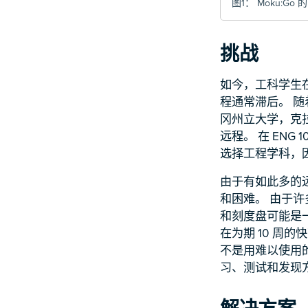
图1：
Moku:Go 
挑战
如今，工科学生
程通常滞后。 
冈州立大学，克
远程。 在 EN
选择工程学科，
由于有如此多的
和困难。 由于
和刻度盘可能是
在为期 10 周
不是用难以使用
习、测试和发现