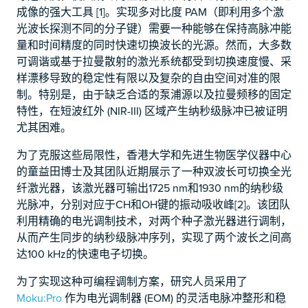
成像的强大工具 [1]。实现多对比度 PAM（即利用多个激
光波长探测不同的分子键）需要一种能够在保持高脉冲能
量和时间精度的同时快速切换波长的光源。然而，大多数
可调谐或基于拉曼散射的激光系统都受到切换速度慢、采
样漂移导致的稳定性有限以及复杂的自由空间对准的限
制。特别是，由于缺乏合适的泵浦源以及拉曼频移的固定
特性，在短波红外 (NIR-III) 区域产生纳秒级脉冲已被证明
尤其困难。
为了克服这些局限性，香港大学和先进生物医学仪器中心
的童益田博士及其团队近期展示了一种双波长可切换全光
纤激光器，该激光器可输出1725 nm和1930 nm的纳秒级
光脉冲，分别对应于CH和OH键的振动吸收峰[2]。该团队
利用精确的电光调制技术，对两个种子激光器进行调制，
从而产生同步的纳秒级脉冲序列，实现了两个波长之间高
达100 kHz的快速电子切换。
为了实现这种可编程调制方案，研究人员采用了
Moku:Pro
作为电光调制器 (EOM) 的灵活电脉冲整形和稳