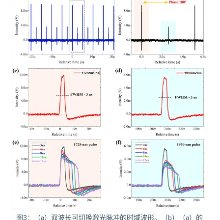
图3：（a）双波长可切换激光脉冲的时域波形。（b）（a）的