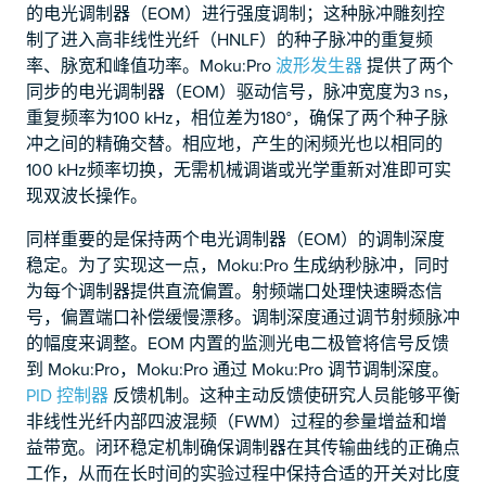
的电光调制器（EOM）进行强度调制；这种脉冲雕刻控
制了进入高非线性光纤（HNLF）的种子脉冲的重复频
率、脉宽和峰值功率。Moku:Pro
波形发生器
提供了两个
同步的电光调制器（EOM）驱动信号，脉冲宽度为3 ns，
重复频率为100 kHz，相位差为180°，确保了两个种子脉
冲之间的精确交替。相应地，产生的闲频光也以相同的
100 kHz频率切换，无需机械调谐或光学重新对准即可实
现双波长操作。
同样重要的是保持两个电光调制器（EOM）的调制深度
稳定。为了实现这一点，Moku:Pro 生成纳秒脉冲，同时
为每个调制器提供直流偏置。射频端口处理快速瞬态信
号，偏置端口补偿缓慢漂移。调制深度通过调节射频脉冲
的幅度来调整。EOM 内置的监测光电二极管将信号反馈
到 Moku:Pro，Moku:Pro 通过 Moku:Pro 调节调制深度。
PID 控制器
反馈机制。这种主动反馈使研究人员能够平衡
非线性光纤内部四波混频（FWM）过程的参量增益和增
益带宽。闭环稳定机制确保调制器在其传输曲线的正确点
工作，从而在长时间的实验过程中保持合适的开关对比度