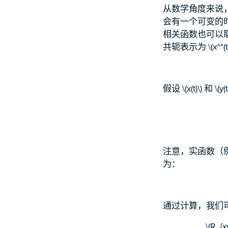
从数学角度来说
会有一个可变的时
相关函数也可以取正值或
共轭表示为 \(x^*(
假设 \(x(t)\
注意，实函数（例如 
为：
通过计算，我们
\(R_{x