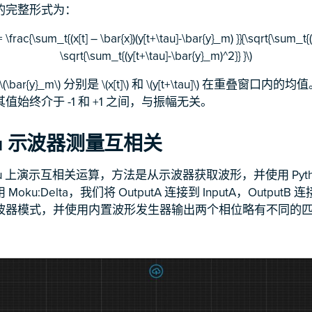
的完整形式为：
= \frac{\sum_t{(x[t] – \bar{x})(y[t+\tau]-\bar{y}_m) }}{\sqrt{\sum_t{(x
\sqrt{\sum_t{(y[t+\tau]-\bar{y}_m)^2}} }\)
 和 \(\bar{y}_m\) 分别是 \(x[t]\) 和 \(y[t+\tau]\) 在重叠
始终介于 -1 和 +1 之间，与振幅无关。
ku 示波器测量互相关
ku 上演示互相关运算，方法是从示波器获取波形，并使用 Pyth
ku:Delta，我们将 OutputA 连接到 InputA，OutputB 连
波器模式，并使用内置波形发生器输出两个相位略有不同的