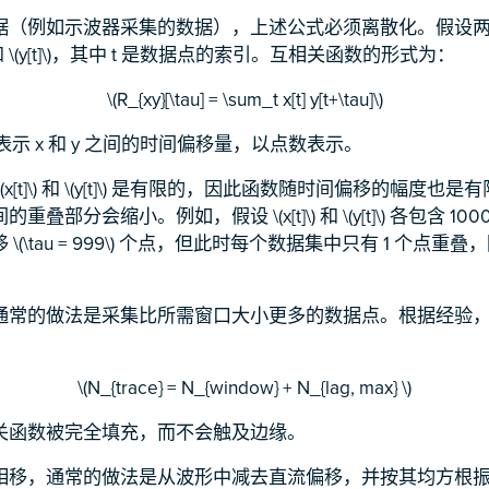
据（例如示波器采集的数据），上述公式必须离散化。假设
\) 和 \(y[t]\)，其中 t 是数据点的索引。互相关函数的形式为：
\(R_{xy}[\tau] = \sum_t x[t] y[t+\tau]\)
u\) 表示 x 和 y 之间的时间偏移量，以点数表示。
x[t]\) 和 \(y[t]\) 是有限的，因此函数随时间偏移的幅度
叠部分会缩小。例如，假设 \(x[t]\) 和 \(y[t]\) 各包含 1
\(\tau = 999\) 个点，但此时每个数据集中只有 1 个点重
。
通常的做法是采集比所需窗口大小更多的数据点。根据经验
\(N_{trace} = N_{window} + N_{lag, max} \)
关函数被完全填充，而不会触及边缘。
相移，通常的做法是从波形中减去直流偏移，并按其均方根