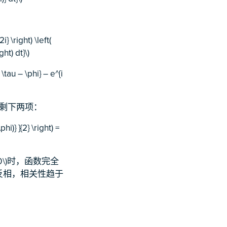
} \right) \left(
ght) dt}\)
\tau – \phi} – e^{i
只剩下两项：
hi)} }{2} \right) =
 0\)时，函数完全
数彼此反相，相关性趋于