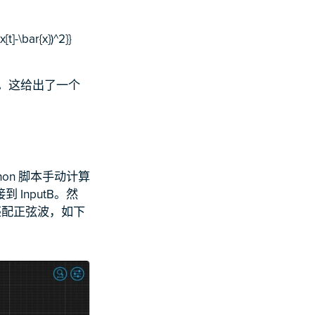
[t]-\bar{x})^2}}
窗口内的均值。这给出了一个
on 脚本手动计算
接到 InputB。然
匹配正弦波，如下