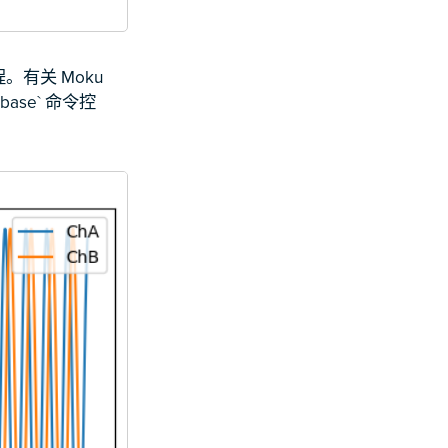
有关 Moku
base` 命令控