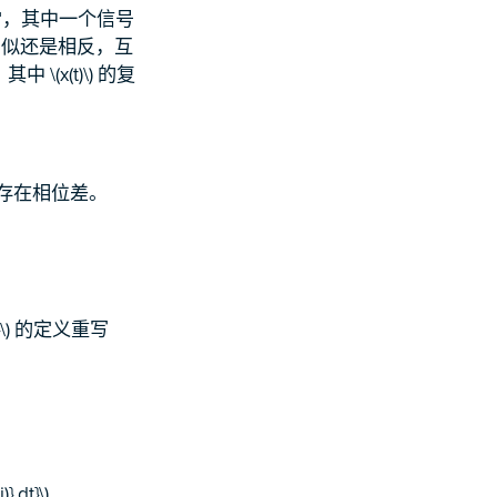
常，其中一个信号
是相似还是相反，互
\(x(t)\) 的复
们之间存在相位差。
\) 的定义重写
} dt}\)