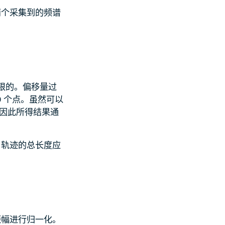
两个采集到的频谱
也是有限的。偏移量过
000 个点。虽然可以
叠，因此所得结果通
，轨迹的总长度应
振幅进行归一化。