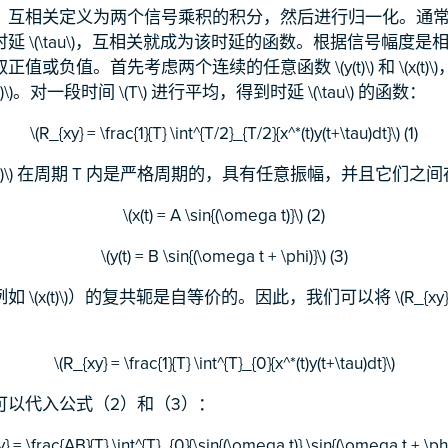
，互相关定义为两个信号乘积的积分，然后进行归一化。通
延 \(\tau\)，互相关就成为该时延的函数。根据信号幅度
负值。首先考虑两个连续的任意函数 \(y(t)\) 和 \(x(t)\)，其中 
t)\)。对一段时间 \(T\) 进行平均，得到时延 \(\tau\) 的函数：
\(R_{xy} = \frac{1}{T} \int^{T/2}_{T/2}{x^*(t)y(t+\tau)dt}\) (1)
) 和 \(y(t)\) 在周期 T 内是严格周期的，具有任意振幅，并且它
\(x(t) = A \sin{(\omega t)}\) (2)
\(y(t) = B \sin{(\omega t + \phi)}\) (3)
\(x(t)\)）的复共轭是自等价的。因此，我们可以将 \(R_{xy}
\(R_{xy} = \frac{1}{T} \int^{T}_{0}{x^*(t)y(t+\tau)dt}\)
可以代入公式（2）和（3）：
y} = \frac{AB}{T} \int^{T}_{0}{\sin{(\omega t)} \sin{(\omega t + \phi)