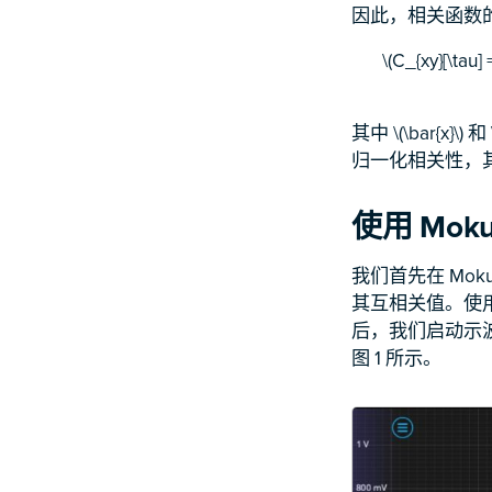
因此，相关函数
\(C_{xy}[\tau] 
其中 \(\bar{x}\)
归一化相关性，其值
使用 Mo
我们首先在 Mo
其互相关值。使用 Mo
后，我们启动示
图 1 所示。