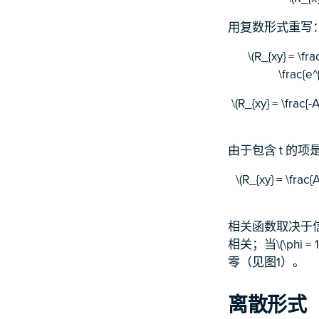
用复数形式重写
\(R_{xy} = \fra
\frac{e^{
\(R_{xy} = \frac{-
由于包含 t 
\(R_{xy} = \frac{A
相关函数取决于信号的
相关；当\(\phi
零（见图1）。
离散形式