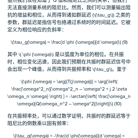
虽然我们现在知道了 Q 值和阻尼比之间的关系，但我们
无法直接测量系统的阻尼比。然而，我们可以测量输出阻
抗的增益和相位，从而得到诸如群延迟 (\(\tau_g\)) 之类的
参数，群延迟是指信号包络通过系统时的时间延迟。它被
定义为相位响应的负斜率：
\(\tau_g(\omega) = \frac{d \phi (\omega)}{d \omega}\) (9)
其中 \( \phi (\omega)\) 是以弧度为单位的相位。在共振
时，相位变化迅速，因此我们预期在共振时群延迟信号中
会出现一个峰值，从而得到共振频率和 \(\tau_g\)。鉴于
\(\phi (\omega) = \arg{(T(j\omega))} = \arg{\left(
\frac{\omega^2_n}{\omega^2_n – \omega^2 + j 2 \zeta
\omega_n \omega} \right) } = -\arctan{\left( \frac{\omega_n
\omega}{Q(\omega_n^2 – \omega^2)}\right)}\) (10)
在共振频率处，可以通过数学证明，共振时的群延迟等于
阻尼比的倒数乘以固有频率：
\(\tau_g(\omega) = -\frac{d \phi(\omega)}{d \omega} =