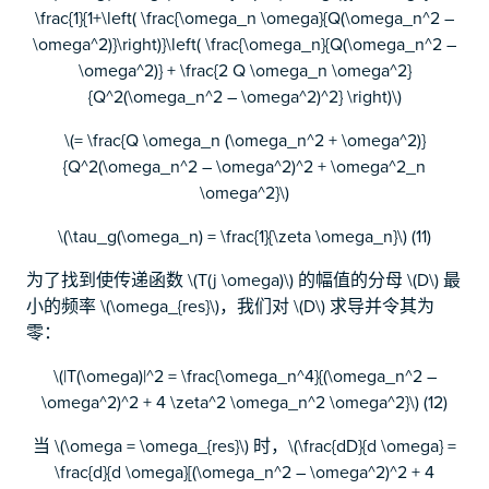
\frac{1}{1+\left( \frac{\omega_n \omega}{Q(\omega_n^2 –
\omega^2)}\right)}\left( \frac{\omega_n}{Q(\omega_n^2 –
\omega^2)} + \frac{2 Q \omega_n \omega^2}
{Q^2(\omega_n^2 – \omega^2)^2} \right)\)
\(= \frac{Q \omega_n (\omega_n^2 + \omega^2)}
{Q^2(\omega_n^2 – \omega^2)^2 + \omega^2_n
\omega^2}\)
\(\tau_g(\omega_n) = \frac{1}{\zeta \omega_n}\) (11)
为了找到使传递函数 \(T(j \omega)\) 的幅值的分母 \(D\) 最
小的频率 \(\omega_{res}\)，我们对 \(D\) 求导并令其为
零：
\(|T(\omega)|^2 = \frac{\omega_n^4}{(\omega_n^2 –
\omega^2)^2 + 4 \zeta^2 \omega_n^2 \omega^2}\) (12)
当 \(\omega = \omega_{res}\) 时，\(\frac{dD}{d \omega} =
\frac{d}{d \omega}[(\omega_n^2 – \omega^2)^2 + 4