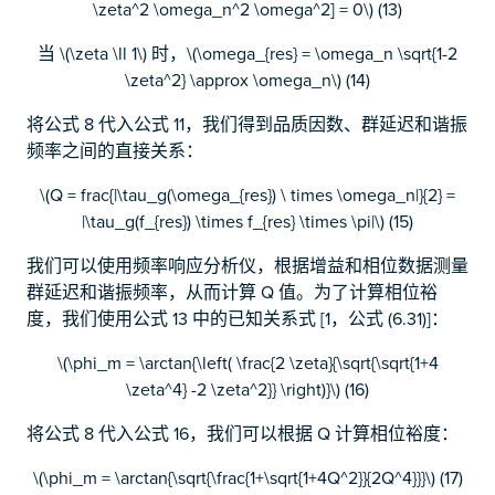
\zeta^2 \omega_n^2 \omega^2] = 0\) (13)
当 \(\zeta \ll 1\) 时，\(\omega_{res} = \omega_n \sqrt{1-2
\zeta^2} \approx \omega_n\) (14)
将公式 8 代入公式 11，我们得到品质因数、群延迟和谐振
频率之间的直接关系：
\(Q = frac{|\tau_g(\omega_{res}) \ times \omega_n|}{2} =
|\tau_g(f_{res}) \times f_{res} \times \pi|\) (15)
我们可以使用频率响应分析仪，根据增益和相位数据测量
群延迟和谐振频率，从而计算 Q 值。为了计算相位裕
度，我们使用公式 13 中的已知关系式 [1，公式 (6.31)]：
\(\phi_m = \arctan{\left( \frac{2 \zeta}{\sqrt{\sqrt{1+4
\zeta^4} -2 \zeta^2}} \right)}\) (16)
将公式 8 代入公式 16，我们可以根据 Q 计算相位裕度：
\(\phi_m = \arctan{\sqrt{\frac{1+\sqrt{1+4Q^2}}{2Q^4}}}\) (17)