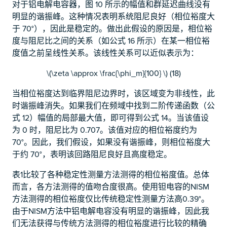
对于铝电解电容器，图 10 所示的幅值和群延迟曲线没有
明显的谐振峰。这种情况表明系统阻尼良好（相位裕度大
于 70°），因此是稳定的。做出此假设的原因是，相位裕
度与阻尼比之间的关系（如公式 16 所示）在某一相位裕
度值之前呈线性关系。该线性关系可以近似表示为：
\(\zeta \approx \frac{\phi_m}{100} \) (18)
当相位裕度达到临界阻尼边界时，该区域变为非线性，此
时谐振峰消失。如果我们在频域中找到二阶传递函数（公
式 12）幅值的局部最大值，即可得到公式 14。当该值设
为 0 时，阻尼比为 0.707。该值对应的相位裕度约为
70°。因此，我们假设，如果没有谐振峰，则相位裕度大
于约 70°，表明该回路阻尼良好且高度稳定。
表1比较了各种稳定性测量方法测得的相位裕度值。总体
而言，各方法测得的值吻合度很高。使用钽电容的NISM
方法测得的相位裕度仅比传统稳定性测量方法高0.39°。
由于NISM方法中铝电解电容没有明显的谐振峰，因此我
们无法获得与传统方法测得的相位裕度进行比较的精确