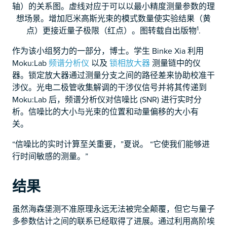
轴）的关系图。虚线对应于可以以最小精度测量参数的理
想场景。增加厄米高斯光束的模式数量使实验结果（黄
1
点）更接近量子极限（红点）。图转载自出版物
.
作为该小组努力的一部分，博士。学生 Binke Xia 利用
Moku:Lab
频谱分析仪
以及
锁相放大器
测量链中的仪
器。锁定放大器通过测量分支之间的路径差来协助校准干
涉仪。光电二极管收集解调的干涉仪信号并将其传递到
Moku:Lab 后，频谱分析仪对信噪比 (SNR) 进行实时分
析。信噪比的大小与光束的位置和动量偏移的大小有
关。
“信噪比的实时计算至关重要，”夏说。 “它使我们能够进
行时间敏感的测量。”
结果
虽然海森堡测不准原理永远无法被完全颠覆，但它与量子
多参数估计之间的联系已经取得了进展。通过利用高阶埃