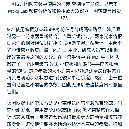
图 2：团队实验中使用的马赫-曾德尔干涉仪。显示了
Moku:Lab 频谱分析仪和锁相放大器仪器。图转载自出版
1
物
.
MZI 使用偏振分束器 (PBS) 将信号分成两条路径，随后通
过另一个分束器重新组合。当重新组合时，两束光束将根
据它们的相对相位进行相长或相消干涉。然后信号由两个
光电传感器收集
向量（PD）。由此，研究人员可以推断
出光束路径之间的差异。在一只手臂中
在 MZI 中，团队
放置了一个压电装置
光束
小位移和角旋转——位置和动
量的“踢”。这些参数的大小通常可以通过测量最终状态并
将其与初始探测状态进行比较来单独确定。然而，由于位
置和动量是不兼容的参数，因此无法以最佳精度同时测量
它们。
该团队提出的解决方法是脱离传统的高斯激光束轮廓。研
究小组发现，使用高阶厄米高斯 (HG) 激光束轮廓作为探
针状态意味着压电装置会给系统带来更大的动量和位置冲
击变化，这使他们能够更精确地估计不兼容的参数。增加