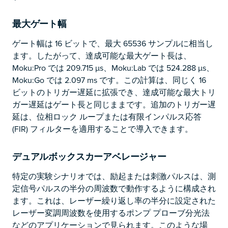
最大ゲート幅
ゲート幅は 16 ビットで、最大 65536 サンプルに相当し
ます。したがって、達成可能な最大ゲート長は、
Moku:Pro では 209.715 µs、Moku:Lab では 524.288 µs、
Moku:Go では 2.097 ms です。この計算は、同じく 16
ビットのトリガー遅延に拡張でき、達成可能な最大トリ
ガー遅延はゲート長と同じままです。追加のトリガー遅
延は、位相ロック ループまたは有限インパルス応答
(FIR) フィルターを適用することで導入できます。
デュアルボックスカーアベレージャー
特定の実験シナリオでは、励起または刺激パルスは、測
定信号パルスの半分の周波数で動作するように構成され
ます。これは、レーザー繰り返し率の半分に設定された
レーザー変調周波数を使用するポンプ プローブ分光法
などのアプリケーションで見られます。このような場