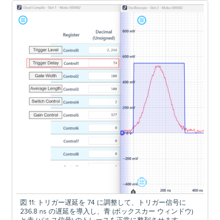
図 11: トリガー遅延を 74 に調整して、トリガー信号に
236.8 ns の遅延を導入し、青 (ボックスカー ウィンドウ)
と赤 (パルス信号) のトレースを正常に整列させます。