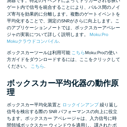
測器です。特定のイベントによってトリガーされる狭い
ゲート内で信号を統合することにより、パルス間のノイ
ズ寄与を効果的に分離します。複数のゲートイベントを
平均化することで、測定のSNRがさらに向上します。こ
のアプリケーションノートでは、ボックスカーアベレー
ジャの実装について詳しく説明します。
Moku:Pro
Mokuクラウドコンパイル
.
ボックスカーツールは利用可能
こちら
Moku:Proの使い
方ガイドをダウンロードするには、ここをクリックして
ください。
こちら
.
ボックスカー平均化器の動作原
理
ボックスカー平均化装置と
ロックインアンプ
繰り返し
信号を検出する際の SNR パフォーマンスの向上に役立
ちます。ボックスカー アベレージャは、入力信号に時
間領域ボックスカー ウィンドウを適用し、課されたボ