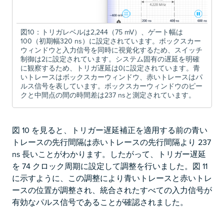
図10：トリガレベルは2,244（75 mV）、ゲート幅は
100（初期幅320 ns）に設定されています。ボックスカー
ウィンドウと入力信号を同時に視覚化するため、スイッチ
制御は2に設定されています。システム固有の遅延を明確
に観察するため、トリガ遅延は0に設定されています。青
いトレースはボックスカーウィンドウ、赤いトレースはパ
ルス信号を表しています。ボックスカーウィンドウのピー
クと中間点の間の時間差は237 nsと測定されています。
図 10 を見ると、トリガー遅延補正を適用する前の青い
トレースの先行間隔は赤いトレースの先行間隔より 237
ns 長いことがわかります。したがって、トリガー遅延
を 74 クロック周期に設定して調整を行いました。図 11
に示すように、この調整により青いトレースと赤いトレ
ースの位置が調整され、統合されたすべての入力信号が
有効なパルス信号であることが確認されました。