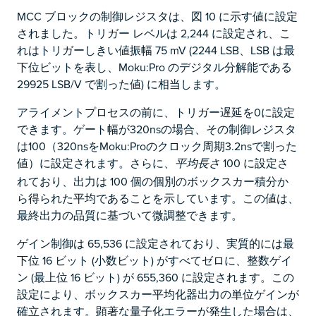
MCC ブロックの制御レジスタは、図 10 に示す値に設定
されました。トリガー レベルは 2,244 に設定され、こ
れはトリガーしきい値振幅 75 mV (2244 LSB、LSB は最
下位ビットを表し、Moku:Pro のデジタル分解能である
29925 LSB/V で割った値) に相当します。
アライメントプロセスの前に、トリガー遅延を0に設定
できます。ゲート幅が320nsの場合、その制御レジスタ
は100（320nsをMoku:Proのクロック周期3.2nsで割った
値）に設定されます。さらに、
100 に設定さ
平均長さ
れており、出力は 100 個の個別のボックスカー積分か
ら得られた平均であることを示しています。この値は、
最終出力の品質に基づいて微調整できます。
ゲイン制御は 65,536 に設定されており、実質的には最
下位 16 ビット (小数ビット) がすべてゼロに、整数ゲイ
ン (最上位 16 ビット) が 655,360 に設定されます。この
設定により、ボックスカー平均化器出力の単位ゲインが
確立されます。顕著な量子化エラーが発生した場合は、