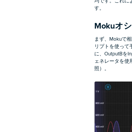
均です。これによ
す。
Moku
まず、Mokuで
リプトを使って手動
に、Output
ェネレータを使
照）。