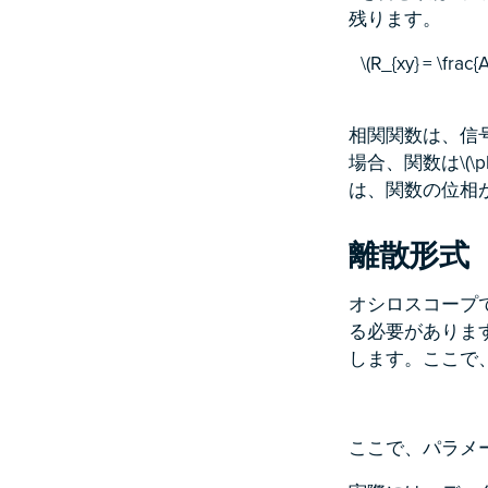
残ります。
\(R_{xy} = \frac{A
相関関数は、信号
場合、関数は\(\phi
は、関数の位相
離散形式
オシロスコープ
る必要があります。
します。ここで
ここで、パラメータ