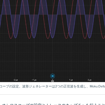
ロスコープの設定。波形ジェネレーターは2つの正弦波を生成し、Moku:Del