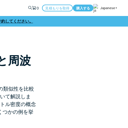
0
Japanese
見積もりを取得
購入する
▼
予約してください。
域と周波
の類似性を比較
いて解説しま
トル密度の概念
くつかの例を挙