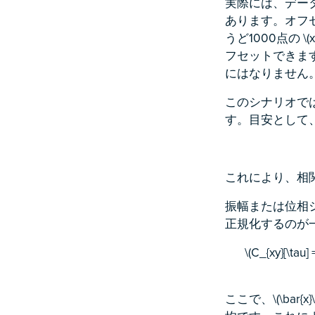
実際には、データセッ
あります。オフ
うど1000点の \(x
フセットできま
にはなりません
このシナリオで
す。目安として
これにより、相
振幅または位相
正規化するのが
\(C_{xy}[\tau] 
ここで、\(\bar{x}