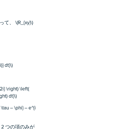
\(R_{xy}\)
} dt}\)
} \right) \left(
ght) dt}\)
\tau – \phi} – e^{i
2 つの項のみが