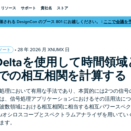
リソース
サポート
貴社名
ストア
れる DesignCon のブース 801 にお越しください。 |
ここで会議を
• 28 年 2026 月 XNUMX 日
ノート
:Deltaを使用して時間領
での相互相関を計算する
処理において有用な手法であり、本質的には2つの信号
は、信号処理アプリケーションにおけるその活用法につ
波数領域における相互相関に相当する相互パワースペク
kuオシロスコープとスペクトラムアナライザを用いてい
ます。