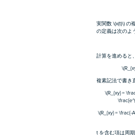
実関数 \(x(t)
の定義は次のよ
計算を進めると
\(R_{x
複素記法で書き
\(R_{xy} = \fra
\frac{e^{
\(R_{xy} = \frac{-
t を含む項は周