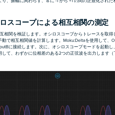
り、振幅に関わらず、常に -1 から +1 の間の正規化され
オシロスコープによる相互相関の測定
相互相関を検証します。オシロスコープからトレースを取得し、
で相互相関値を計算します。Moku:Deltaを使用して、Outpu
BをInputBに接続します。次に、オシロスコープモードを起動
用して、わずかに位相差のある2つの正弦波を出力します（