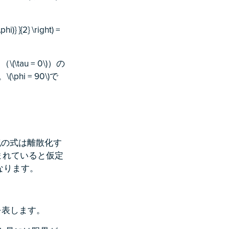
hi)} }{2} \right) =
u = 0\)）の
phi = 90\)で
記の式は離散化す
が含まれていると仮定
なります。
トを表します。