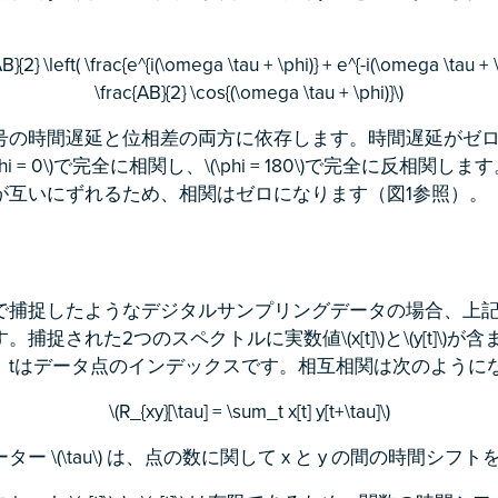
B}{2} \left( \frac{e^{i(\omega \tau + \phi)} + e^{-i(\omega \tau + \p
\frac{AB}{2} \cos{(\omega \tau + \phi)}\)
の時間遅延と位相差の両方に依存します。時間遅延がゼロ（\(\ta
 = 0\)で完全に相関し、\(\phi = 180\)で完全に反相関します。\(\
が互いにずれるため、相関はゼロになります（図1参照）。
で捕捉したようなデジタルサンプリングデータの場合、上
捕捉された2つのスペクトルに実数値\(x[t]\)と\(y[t]\)
、tはデータ点のインデックスです。相互相関は次のように
\(R_{xy}[\tau] = \sum_t x[t] y[t+\tau]\)
ー \(\tau\) は、点の数に関して x と y の間の時間シフ