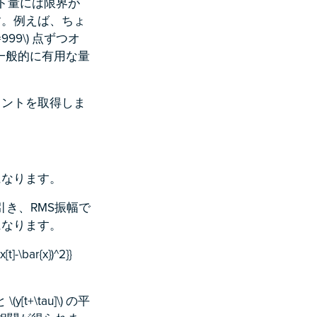
間シフト量には限界が
す。例えば、ちょ
=999\) 点ずつオ
一般的に有用な量
イントを取得しま
になります。
き、RMS振幅で
になります。
[t]-\bar{x})^2}}
y[t+\tau]\) の平