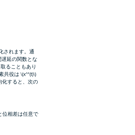
化されます。通
時間遅延の関数とな
を取ることもあり
役は \(x^*(t)\)
て平均化すると、次の
の振幅と位相差は任意で