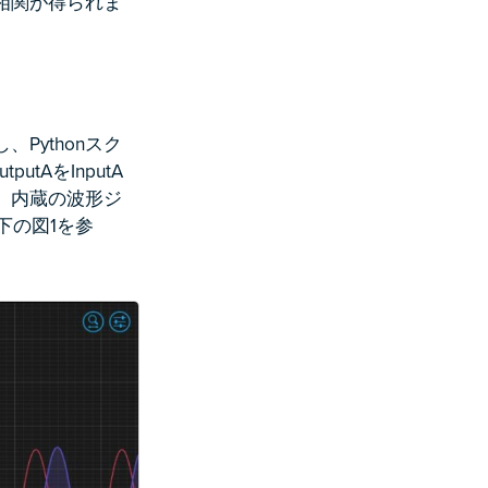
た相関が得られま
Pythonスク
tAをInputA
し、内蔵の波形ジ
下の図1を参