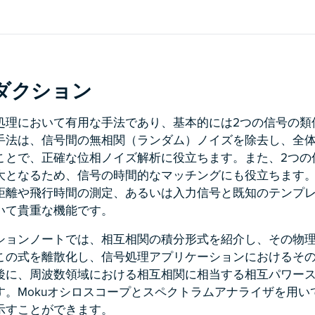
ダクション
処理において有用な手法であり、基本的には2つの信号の類
手法は、信号間の無相関（ランダム）ノイズを除去し、全
ことで、正確な位相ノイズ解析に役立ちます。また、2つの
大となるため、信号の時間的なマッチングにも役立ちます
距離や飛行時間の測定、あるいは入力信号と既知のテンプ
いて貴重な機能です。
ションノートでは、相互相関の積分形式を紹介し、その物
この式を離散化し、信号処理アプリケーションにおけるそ
後に、周波数領域における相互相関に相当する相互パワー
す。Mokuオシロスコープとスペクトラムアナライザを用い
示すことができます。