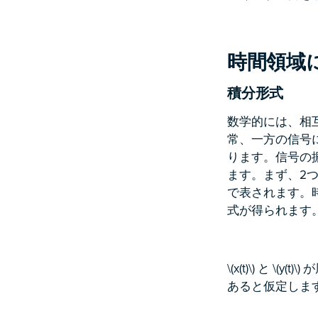
時間領域
積分形式
数学的には、相
常、一方の信号に
ります。信号の
ます。まず、2つの連続し
で表されます。時間
式が得られます
\(x(t)\) と
あると仮定しま