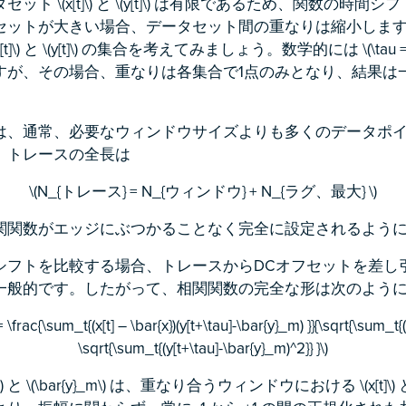
ト \(x[t]\) と \(y[t]\) は有限であるため、関数の時
セットが大きい場合、データセット間の重なりは縮小しま
[t]\) と \(y[t]\) の集合を考えてみましょう。数学的には \(\tau 
すが、その場合、重なりは各集合で1点のみとなり、結果は
。
は、通常、必要なウィンドウサイズよりも多くのデータポ
、トレースの全長は
\(N_{トレース} = N_{ウィンドウ} + N_{ラグ、最大} \)
関関数がエッジにぶつかることなく完全に設定されるよう
シフトを比較する場合、トレースからDCオフセットを差し引
一般的です。したがって、相関関数の完全な形は次のよう
= \frac{\sum_t{(x[t] – \bar{x})(y[t+\tau]-\bar{y}_m) }}{\sqrt{\sum_t{(x
\sqrt{\sum_t{(y[t+\tau]-\bar{y}_m)^2}} }\)
\) と \(\bar{y}_m\) は、重なり合うウィンドウにおける \(x[t]\) と \(