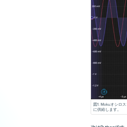
図1. Mokuオシ
に供給します。