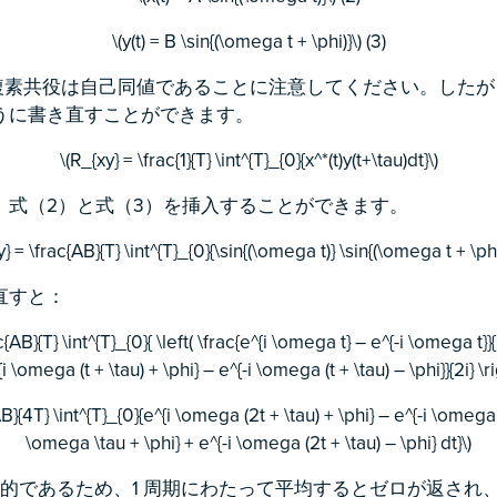
\(y(t) = B \sin{(\omega t + \phi)}\) (3)
\) の複素共役は自己同値であることに注意してください。したがって、 
うに書き直すことができます。
\(R_{xy} = \frac{1}{T} \int^{T}_{0}{x^*(t)y(t+\tau)dt}\)
、式（2）と式（3）を挿入することができます。
y} = \frac{AB}{T} \int^{T}_{0}{\sin{(\omega t)} \sin{(\omega t + \phi)
直すと：
c{AB}{T} \int^{T}_{0}{ \left( \frac{e^{i \omega t} – e^{-i \omega t}}{2i
i \omega (t + \tau) + \phi} – e^{-i \omega (t + \tau) – \phi}}{2i} \ri
AB}{4T} \int^{T}_{0}{e^{i \omega (2t + \tau) + \phi} – e^{-i \omega 
\omega \tau + \phi} + e^{-i \omega (2t + \tau) – \phi} dt}\)
期的であるため、1 周期にわたって平均するとゼロが返され、