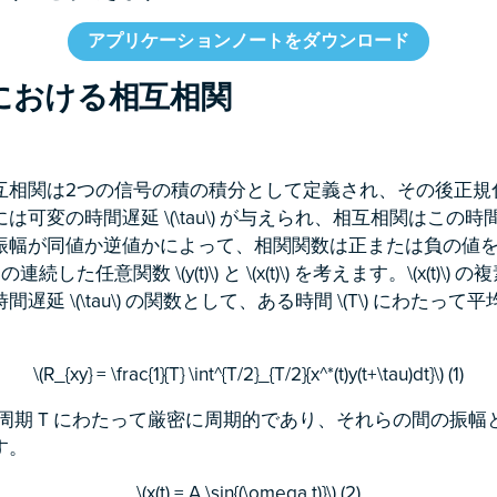
アプリケーションノートをダウンロード
における相互相関
互相関は2つの信号の積の積分として定義され、その後正規
は可変の時間遅延 \(\tau\) が与えられ、相互相関はこの
振幅が同値か逆値かによって、相関関数は正または負の値
た任意関数 \(y(t)\) と \(x(t)\) を考えます。\(x(t)\) の複素共
遅延 \(\tau\) の関数として、ある時間 \(T\) にわたっ
。
\(R_{xy} = \frac{1}{T} \int^{T/2}_{T/2}{x^*(t)y(t+\tau)dt}\) (1)
 \(y(t)\) が周期 T にわたって厳密に周期的であり、それらの間
す。
\(x(t) = A \sin{(\omega t)}\) (2)