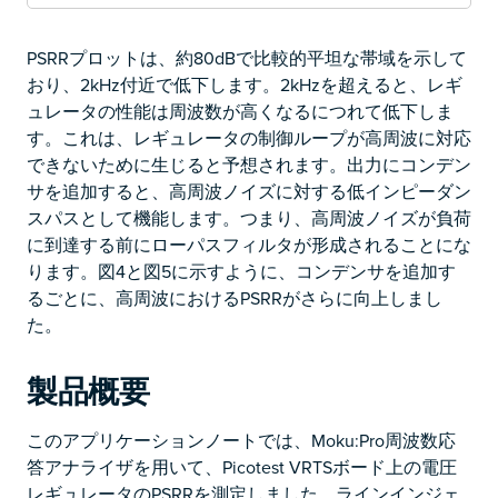
PSRRプロットは、約80dBで比較的平坦な帯域を示して
おり、2kHz付近で低下します。2kHzを超えると、レギ
ュレータの性能は周波数が高くなるにつれて低下しま
す。これは、レギュレータの制御ループが高周波に対応
できないために生じると予想されます。出力にコンデン
サを追加すると、高周波ノイズに対する低インピーダン
スパスとして機能します。つまり、高周波ノイズが負荷
に到達する前にローパスフィルタが形成されることにな
ります。図4と図5に示すように、コンデンサを追加す
るごとに、高周波におけるPSRRがさらに向上しまし
た。
製品概要
このアプリケーションノートでは、Moku:Pro周波数応
答アナライザを用いて、Picotest VRTSボード上の電圧
レギュレータのPSRRを測定しました。ラインインジェ