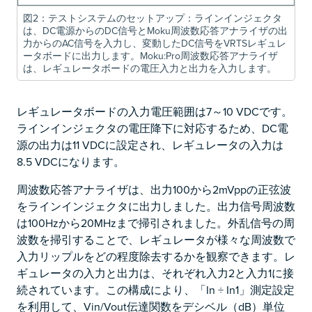
図2：テストシステムのセットアップ：ラインインジェクタ
は、DC電源からのDC信号とMoku周波数応答アナライザの出
力からのAC信号を入力し、変動したDC信号をVRTSレギュレ
ータボードに出力します。Moku:Pro周波数応答アナライザ
は、レギュレータボードの電圧入力と出力を入力します。
レギュレータボードの入力電圧範囲は7～10 VDCです。
ラインインジェクタの電圧降下に対応するため、DC電
源の出力は11 VDCに設定され、レギュレータの入力は
8.5 VDCになります。
周波数応答アナライザは、出力100から2mVppの正弦波
をラインインジェクタに出力しました。出力信号周波数
は100Hzから20MHzまで掃引されました。外乱信号の周
波数を掃引することで、レギュレータが様々な周波数で
入力リップルをどの程度除去するかを観察できます。レ
ギュレータの入力と出力は、それぞれ入力2と入力1に接
続されています。この構成により、「In ÷ In1」測定設定
を利用して、Vin/Vout伝達関数をデシベル（dB）単位