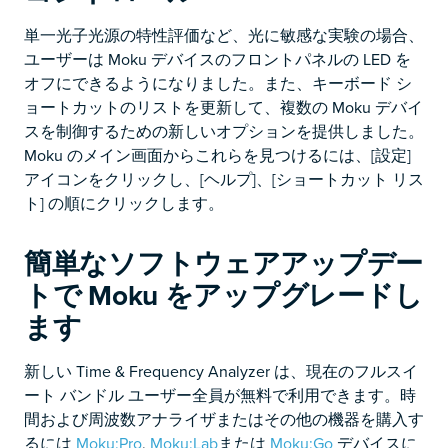
単一光子光源の特性評価など、光に敏感な実験の場合、
ユーザーは Moku デバイスのフロントパネルの LED を
オフにできるようになりました。また、キーボード シ
ョートカットのリストを更新して、複数の Moku デバイ
スを制御するための新しいオプションを提供しました。
Moku のメイン画面からこれらを見つけるには、[設定]
アイコンをクリックし、[ヘルプ]、[ショートカット リス
ト] の順にクリックします。
簡単なソフトウェアアップデー
トで Moku をアップグレードし
ます
新しい Time & Frequency Analyzer は、現在のフルスイ
ート バンドル ユーザー全員が無料で利用できます。時
間および周波数アナライザまたはその他の機器を購入す
るには
Moku:Pro
,
Moku:Lab
または
Moku:Go
デバイスに