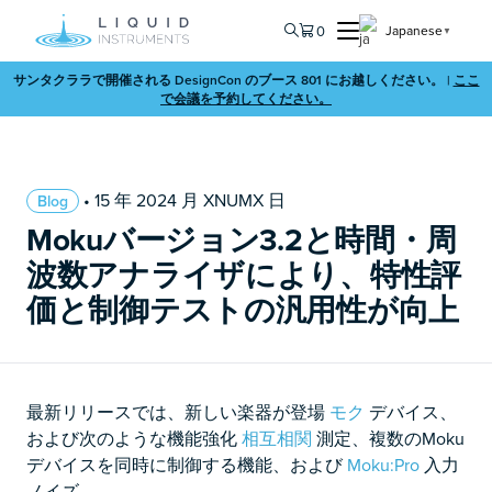
0
Japanese
▼
サンタクララで開催される DesignCon のブース 801 にお越しください。 |
ここ
で会議を予約してください。
• 15 年 2024 月 XNUMX 日
Blog
Mokuバージョン3.2と時間・周
波数アナライザにより、特性評
価と制御テストの汎用性が向上
最新リリースでは、新しい楽器が登場
モク
デバイス、
および次のような機能強化
相互相関
測定、複数のMoku
デバイスを同時に制御する機能、および
Moku:Pro
入力
ノイズ。