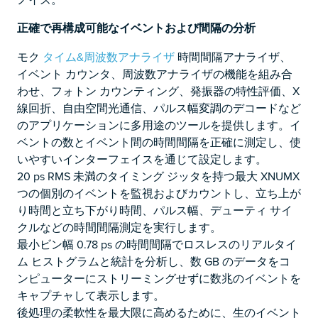
正確で再構成可能なイベントおよび間隔の分析
モク
タイム&周波数アナライザ
時間間隔アナライザ、
イベント カウンタ、周波数アナライザの機能を組み合
わせ、フォトン カウンティング、発振器の特性評価、X
線回折、自由空間光通信、パルス幅変調のデコードなど
のアプリケーションに多用途のツールを提供します。イ
ベントの数とイベント間の時間間隔を正確に測定し、使
いやすいインターフェイスを通じて設定します。
20 ps RMS 未満のタイミング ジッタを持つ最大 XNUMX
つの個別のイベントを監視およびカウントし、立ち上が
り時間と立ち下がり時間、パルス幅、デューティ サイ
クルなどの時間間隔測定を実行します。
最小ビン幅 0.78 ps の時間間隔でロスレスのリアルタイ
ム ヒストグラムと統計を分析し、数 GB のデータをコ
ンピューターにストリーミングせずに数兆のイベントを
キャプチャして表示します。
後処理の柔軟性を最大限に高めるために、生のイベント