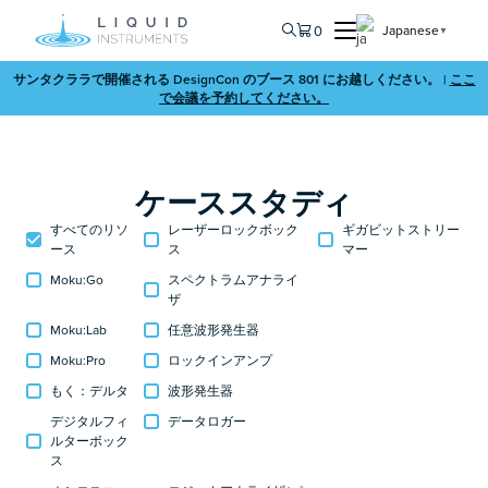
0
Japanese
▼
サンタクララで開催される DesignCon のブース 801 にお越しください。 |
ここ
で会議を予約してください。
ケーススタディ
すべてのリソ
レーザーロックボック
ギガビットストリー
ース
ス
マー
Moku:Go
スペクトラムアナライ
ザ
Moku:Lab
任意波形発生器
Moku:Pro
ロックインアンプ
もく：デルタ
波形発生器
デジタルフィ
データロガー
ルターボック
ス