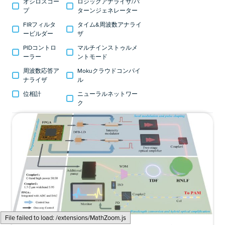
オシロスコー
ロジックアナライザ/パ
プ
ターンジェネレーター
FIRフィルタ
タイム&周波数アナライ
ービルダー
ザ
PIDコントロ
マルチインストゥルメ
ーラー
ントモード
周波数応答ア
Mokuクラウドコンパイ
ナライザ
ル
位相計
ニューラルネットワー
ク
File failed to load: /extensions/MathZoom.js