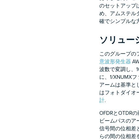
のセットアップ
め、アムステル
確でシンプルな
ソリュー
このグループの
意波形発生器
AW
波数で変調し、1
に、1/XNUM
アームは基準と
はフォトダイオ
計
.
OFDRとOTD
ビームパスのア
信号間の位相差
らの間の位相差