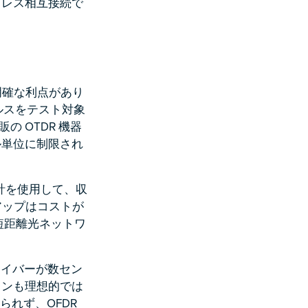
スレス相互接続で
明確な利点があり
パルスをテスト対象
の OTDR 機器
ル単位に制限され
渉計を使用して、収
アップはコストが
短距離光ネットワ
ァイバーが数セン
ョンも理想的では
られず、OFDR