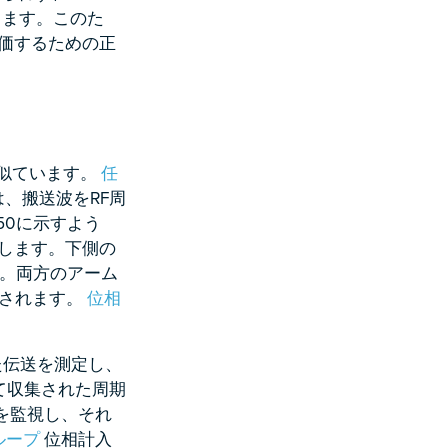
ります。このた
評価するための正
に似ています。
任
xing）は、搬送波をRF周
50に示すよう
配します。下側の
す。両方のアーム
クされます。
位相
た伝送を測定し、
て収集された周期
を監視し、それ
ループ
位相計入