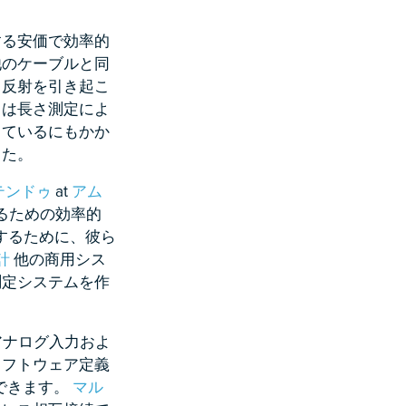
する安価で効率的
他のケーブルと同
、反射を引き起こ
常は長さ測定によ
っているにもかか
した。
テンドゥ
at
アム
るための効率的
するために、彼ら
計
他の商用シス
測定システムを作
アナログ入力およ
ソフトウェア定義
供できます。
マル