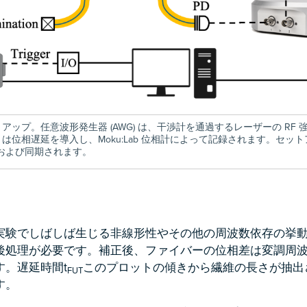
ットアップ。任意波形発生器 (AWG) は、干渉計を通過するレーザーの RF
 は位相遅延を導入し、Moku:Lab 位相計によって記録されます。セッ
視および同期されます。
実験でしばしば生じる非線形性やその他の周波数依存の挙
後処理が必要です。補正後、ファイバーの位相差は変調周
す。遅延時間t
このプロットの傾きから繊維の長さが抽出
FUT
す。