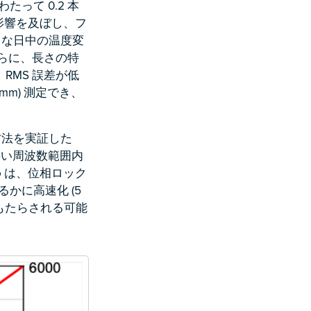
って 0.2 本
影響を及ぼし、フ
うな日中の温度変
さらに、長さの特
。RMS 誤差が低
mm) 測定でき、
方法を実証した
い周波数範囲内
ro は、位相ロック
かに高速化 (5
もたらされる可能