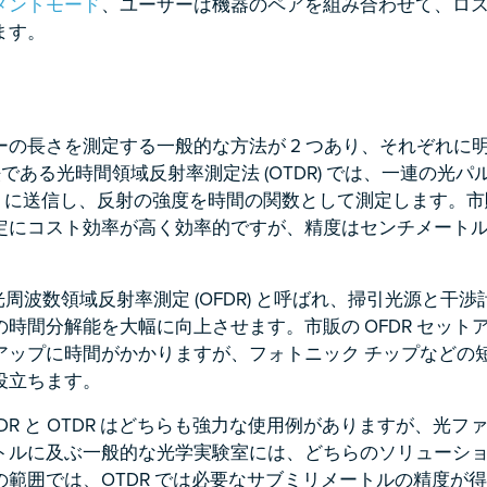
メントモード
、ユーザーは機器のペアを組み合わせて、ロ
ます。
ーの長さを測定する一般的な方法が 2 つあり、それぞれに
法である光時間領域反射率測定法 (OTDR) では、一連の光
UT) に送信し、反射の強度を時間の関数として測定します。市販
定にコスト効率が高く効率的ですが、精度はセンチメート
光周波数領域反射率測定 (OFDR) と呼ばれ、掃引光源と干
時間分解能を大幅に向上させます。市販の OFDR セット
アップに時間がかかりますが、フォトニック チップなどの
役立ちます。
DR と OTDR はどちらも強力な使用例がありますが、光フ
トルに及ぶ一般的な光学実験室には、どちらのソリューシ
範囲では、OTDR では必要なサブミリメートルの精度が得