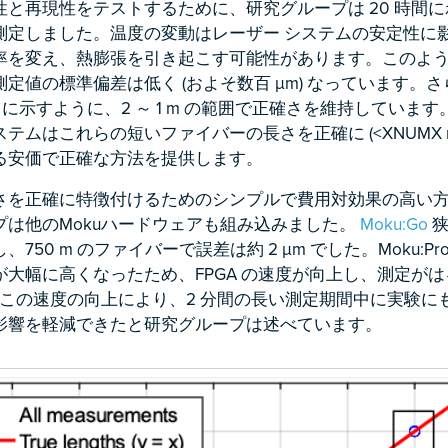
と再現性をテストするために、研究グループは 20 時間にわた
測定しました。温度の変動はレーザー システムの安定性に
率を変え、熱膨張を引き起こす可能性があります。このよ
定値の標準偏差は低く (およそ数百 µm) なっています。
8 に示すように、2 ～ 1 m の範囲で正確さを維持しています
テムはこれらの短いファイバーの長さを正確に (<XNUMX 
る安価で正確な方法を提供します。
さを正確に特徴付けるためのシンプルで費用対効果の高い
プは他のMokuハードウェアも組み込みました。
Moku:Go
狭
750 m のファイバーで誤差は約 2 µm でした。Moku:P
大幅に高くなったため、FPGA の速度が向上し、測定がはる
。この速度の向上により、2 分間の長い測定期間中に実験に
影響を軽減できたと研究グループは述べています。