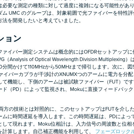
は必要な測定の種類に対して過度に複雑になる可能性があ
ダム UMC のグループは、対象範囲で光ファイバーを特性
方法を開発したいと考えていました。
ション
ファイバー測定システムは概念的にはOFDRセットアップ
G（Analysis of Optical Wavelength Division Multiple
0分間かけて110MHzから50MHzまで掃引します。次に、図
Xファイバーカプラが干渉計のXNUMXつのアームに電力を分
して機能し、下側のアームは被試験ファイバー（FUT）で
ード（PD）によって監視され、Mokuに直接フィードバッ
Rの両方の技術とは対照的に、このセットアップはFUTを介し
ームに時間遅延を導入します。この時間遅延は、PDによっ
として現れます。Moku位相計は、入力信号の周波数と位相
を計算します。自己補正機能を利用して、
フェーズロック