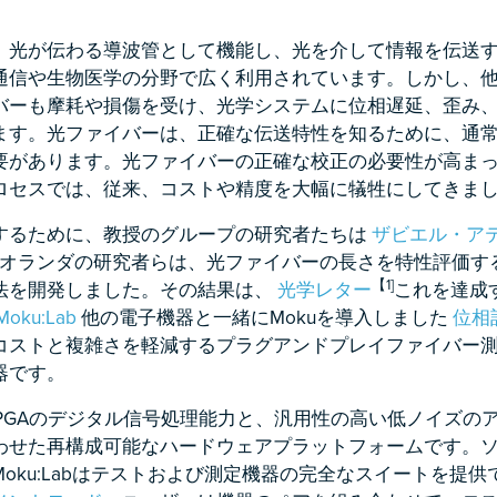
、光が伝わる導波管として機能し、光を介して情報を伝送
通信や生物医学の分野で広く利用されています。しかし、
バーも摩耗や損傷を受け、光学システムに位相遅延、歪み
ます。光ファイバーは、正確な伝送特性を知るために、通
要があります。光ファイバーの正確な校正の必要性が高ま
ロセスでは、従来、コストや精度を大幅に犠牲にしてきま
するために、教授のグループの研究者たちは
ザビエル・ア
オランダの研究者らは、光ファイバーの長さを特性評価す
【1]
法を開発しました。その結果は、
光学レター
これを達成
Moku:Lab
他の電子機器と一緒にMokuを導入しました
位相
コストと複雑さを軽減するプラグアンドプレイファイバー
器です。
PGAのデジタル信号処理能力と、汎用性の高い低ノイズの
わせた再構成可能なハードウェアプラットフォームです。
oku:Labはテストおよび測定機器の完全なスイートを提