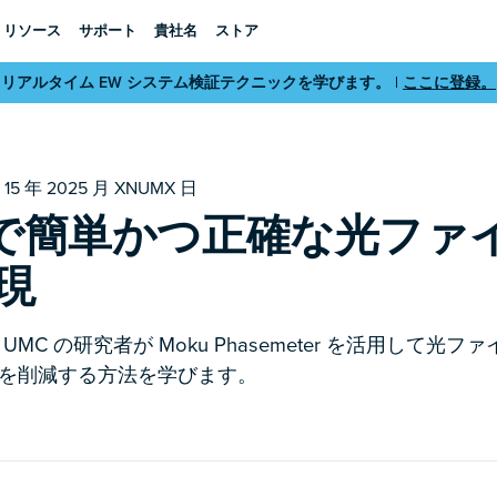
リソース
サポート
貴社名
ストア
リアルタイム EW システム検証テクニックを学びます。 |
ここに登録。
• 15 年 2025 月 XNUMX 日
u で簡単かつ正確な光ファ
現
MC の研究者が Moku Phasemeter を活用して光
を削減する方法を学びます。