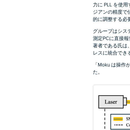
力に PLL を
ジアンの精度で位
的に調整する必要
グループはシス
測定PCに直接
著者である氏は、
レスに統合でき
「Moku は
た。