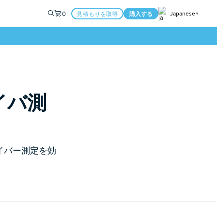
0
Japanese
見積もりを取得
購入する
▼
イバ測
ファイバー測定を効