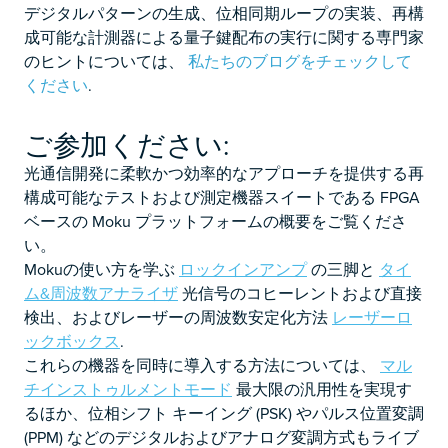
デジタルパターンの生成、位相同期ループの実装、再構
成可能な計測器による量子鍵配布の実行に関する専門家
のヒントについては、
私たちのブログをチェックして
ください
.
ご参加ください:
光通信開発に柔軟かつ効率的なアプローチを提供する再
構成可能なテストおよび測定機器スイートである FPGA
ベースの Moku プラットフォームの概要をご覧くださ
い。
Mokuの使い方を学ぶ
ロックインアンプ
の三脚と
タイ
ム&周波数アナライザ
光信号のコヒーレントおよび直接
検出、およびレーザーの周波数安定化方法
レーザーロ
ックボックス
.
これらの機器を同時に導入する方法については、
マル
チインストゥルメントモード
最大限の汎用性を実現す
るほか、位相シフト キーイング (PSK) やパルス位置変調
(PPM) などのデジタルおよびアナログ変調方式もライブ