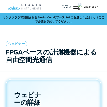
0
Japanese
▼
サンタクララで開催される DesignCon のブース 801 にお越しください。 |
ここ
で会議を予約してください。
ウェビナー
FPGAベースの計測機器による
自由空間光通信
ウェビナ
ーの詳細