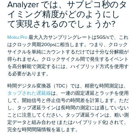
Analyzer では、サブピコ秒のタ
イミング精度がどのようにし
て実現されるのでしょうか?
Moku:Pro
最大入力サンプリングレートは5GS/sで、これ
はクロック周期200psに相当します。つまり、クロック
サイクルを単純にカウントするだけでは十分な分解能が
得られません。クロックサイクル間で発生するイベント
を高分解能で測定するには、ハイブリッド方式を使用す
る必要があります。
時間デジタル変換器（TDC）では、精密な時間測定は、
タップされた遅延線
は、一連の固定遅延とラッチを使用
して、開始信号と停止信号の時間差を計算します。ただ
し、タップ遅延ラインは長時間の測定には適していない
ことに注意してください。タップ遅延ラインは、粗い測
定データと組み合わせ (またはハイブリッド化) されて、
完全な時間間隔情報を返します。