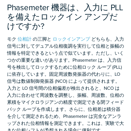
Phasemeter 機器は、入力に PLL
を備えたロックイン アンプだ
けですか?
モク
位相計
の三脚と
ロックインアンプ
どちらも、入力
信号に対してデュアル位相復調を実行して位相と振幅の
情報を特定できるという点で似ています。ただし、いく
つかの重要な違いがあります。Phasemeter は、入力信
号を検出してロックするために位相ロック ループ (PLL)
に依存しています。固定周波数発振器の代わりに、LO
信号は数値制御発振器 (NCO) によって提供されます。
入力と LO 信号間の位相偏差が検出されると、NCO は
入力に合わせて周波数を調整し、振幅、周波数、位相の
累積をマイクロラジアンの精度で測定できる閉フィード
バック ループを作成します。さらに、位相差は積分器
を介して測定されるため、Phasemeter は完全なアンラ
ップされた位相情報を測定できます。これは、実験で大
きな位相シフトが予想される場合に便利です。