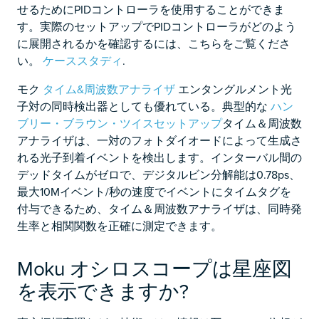
せるためにPIDコントローラを使用することができま
す。実際のセットアップでPIDコントローラがどのよう
に展開されるかを確認するには、こちらをご覧くださ
い。
ケーススタディ
.
モク
タイム&周波数アナライザ
エンタングルメント光
子対の同時検出器としても優れている。典型的な
ハン
ブリー・ブラウン・ツイスセットアップ
タイム＆周波数
アナライザは、一対のフォトダイオードによって生成さ
れる光子到着イベントを検出します。インターバル間の
デッドタイムがゼロで、デジタルビン分解能は0.78ps、
最大10Mイベント/秒の速度でイベントにタイムタグを
付与できるため、タイム＆周波数アナライザは、同時発
生率と相関関数を正確に測定できます。
Moku オシロスコープは星座図
を表示できますか?