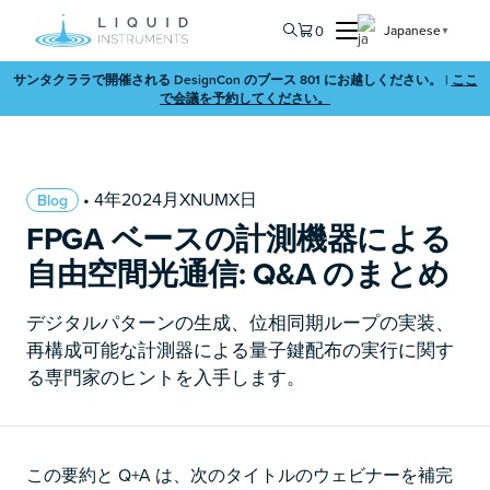
0
Japanese
▼
サンタクララで開催される DesignCon のブース 801 にお越しください。 |
ここ
で会議を予約してください。
• 4年2024月XNUMX日
Blog
FPGA ベースの計測機器による
自由空間光通信: Q&A のまとめ
デジタルパターンの生成、位相同期ループの実装、
再構成可能な計測器による量子鍵配布の実行に関す
る専門家のヒントを入手します。
この要約と Q+A は、次のタイトルのウェビナーを補完