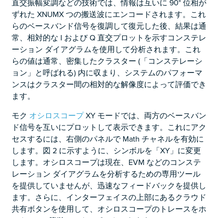
直交振幅変調などの技術では、情報は互いに 90° 位相が
ずれた XNUMX つの搬送波にエンコードされます。これ
らのベースバンド信号を復調して復元した後、結果は通
常、相対的な I および Q 直交プロットを示すコンステレ
ーション ダイアグラムを使用して分析されます。これ
らの値は通常、密集したクラスター (「コンステレーシ
ョン」と呼ばれる) 内に収まり、システムのパフォーマ
ンスはクラスター間の相対的な解像度によって評価でき
ます。
モク
オシロスコープ
XY モードでは、両方のベースバン
ド信号を互いにプロットして表示できます。これにアク
セスするには、右側のパネルで Math チャネルを有効に
します。図 2 に示すように、シンボルを「XY」に変更
します。オシロスコープは現在、EVM などのコンステ
レーション ダイアグラムを分析するための専用ツール
を提供していませんが、迅速なフィードバックを提供し
ます。さらに、インターフェイスの上部にあるクラウド
共有ボタンを使用して、オシロスコープのトレースをホ