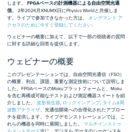
します。
FPGAベースの計測機器による自由空間光通
信、
2年2024月XNUMX日にPhysics Worldと共催しま
す。ライブで参加できなかった方は、
オンデマンド ア
クセスのために今すぐ登録してください
.
ウェビナーの概要に加えて、以下で一部の視聴者の質問
に対する詳細な回答を提供します。
ウェビナーの概要
このプレゼンテーションでは、自由空間光通信（FSO）
の概要、利点、課題、重要な測定技術について説明しま
した。FPGAベースのMokuプラットフォームと、Moku
を含む再構成可能なテストおよび測定機器スイートを紹
介しました。
波形発生器
,
ロックインアンプ
,
タイム&周
波数アナライザ
、光通信開発への合理化されたアプロー
チを提供します。ライブデモンストレーションでは、こ
れらの機器を同時に展開しました。
マルチインストゥ
ルメントモード
次に、デジタル データのシーケンスを