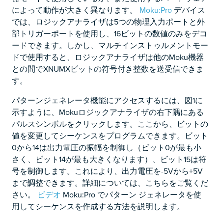
によって動作が大きく異なります。
Moku:Pro
デバイス
では、ロジックアナライザは5つの物理入力ポートと外
部トリガーポートを使用し、16ビットの数値のみをデコ
ードできます。しかし、マルチインストゥルメントモー
ドで使用すると、ロジックアナライザは他のMoku機器
との間でXNUMXビットの符号付き整数を送受信できま
す。
パターンジェネレータ機能にアクセスするには、図1に
示すように、Mokuロジックアナライザの右下隅にある
パルスシンボルをクリックします。ここから、ビットの
値を変更してシーケンスをプログラムできます。ビット
0から14は出力電圧の振幅を制御し（ビット0が最も小
さく、ビット14が最も大きくなります）、ビット15は符
号を制御します。これにより、出力電圧を-5Vから+5V
まで調整できます。詳細については、こちらをご覧くだ
さい。
ビデオ
Moku:Pro でパターン ジェネレータを使
用してシーケンスを作成する方法を説明します。