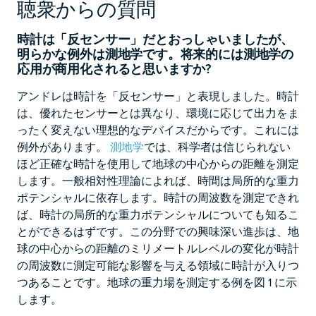
聴衆からの質問
時計は「反センサー」だとおっしゃいましたが、
明らかな例外は測地学です。将来的には測地学の
応用が商用化されると思いますか?
アンドレは時計を「反センサー」と表現しました。時計
は、優れたセンサーとは異なり、環境に応じて出力をま
ったく変えない理想的なデバイスだからです。これには
例外があります。
測地学
では、科学者は信じられない
ほど正確な時計を使用して地球の中心からの距離を測定
します。一般相対性理論によれば、時間は局所的な重力
ポテンシャルに依存します。時計の周波数を測定できれ
ば、時計の局所的な重力ポテンシャルについても知るこ
とができるはずです。この分野での興味深い進歩は、地
球の中心からの距離のミリメートルレベルの変化が時計
の周波数に測定可能な影響を与える領域に時計が入りつ
つあることです。地球の重力場を測定する例を図 1 に示
します。