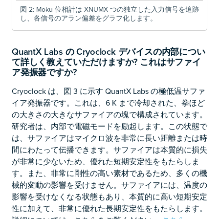
図 2: Moku 位相計は XNUMX つの独立した入力信号を追跡
し、各信号のアラン偏差をグラフ化します。
QuantX Labs の Cryoclock デバイスの内部につい
て詳しく教えていただけますか? これはサファイ
ア発振器ですか?
Cryoclock は、図 3 に示す QuantX Labs の極低温サファ
イア発振器です。これは、6 K まで冷却された、拳ほど
の大きさの大きなサファイアの塊で構成されています。
研究者は、内部で電磁モードを励起します。この状態で
は、サファイアはマイクロ波を非常に長い距離または時
間にわたって伝播できます。サファイアは本質的に損失
が非常に少ないため、優れた短期安定性をもたらしま
す。また、非常に剛性の高い素材であるため、多くの機
械的変動の影響を受けません。サファイアには、温度の
影響を受けなくなる状態もあり、本質的に高い短期安定
性に加えて、非常に優れた長期安定性をもたらします。