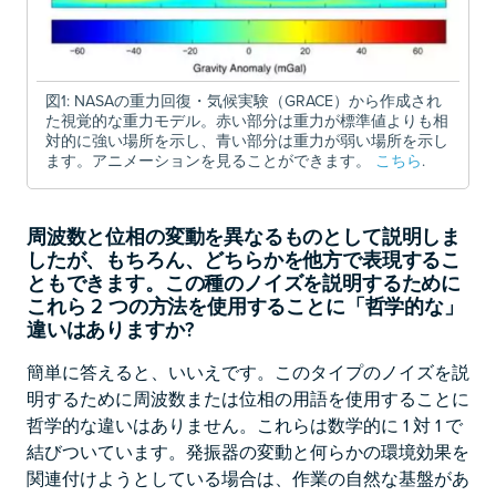
図1: NASAの重力回復・気候実験（GRACE）から作成され
た視覚的な重力モデル。赤い部分は重力が標準値よりも相
対的に強い場所を示し、青い部分は重力が弱い場所を示し
ます。アニメーションを見ることができます。
こちら
.
周波数と位相の変動を異なるものとして説明しま
したが、もちろん、どちらかを他方で表現するこ
ともできます。この種のノイズを説明するために
これら 2 つの方法を使用することに「哲学的な」
違いはありますか?
簡単に答えると、いいえです。このタイプのノイズを説
明するために周波数または位相の用語を使用することに
哲学的な違いはありません。これらは数学的に 1 対 1 で
結びついています。発振器の変動と何らかの環境効果を
関連付けようとしている場合は、作業の自然な基盤があ