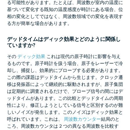
る可能性があります。たとえば、周波数が室内の温度に
基づいて変化する既知の温度感度が時計にある場合、位
相の変化としてではなく、周波数領域での変化を表現す
る方が簡単な場合があります。
デッドタイムはディック効果とどのように関係し
ていますか?
その
ディック効果
これは現代の原子時計に影響を与え
るものです。原子時計を扱う場合、原子をレーザーで冷
却し、捕捉し、効果的にプローブする必要があります。
この際の課題はデッドタイムから生じます。クロック遷
移は発振器によって継続的に駆動されますが、原子集団
は定期的に調査されるだけで、プローブ信号の間にはデ
ッドタイムがあります。この比較とデッドタイムの​​周期
性により、修正しようとしている信号と区別するのが難
しいノイズが発生します。このノイズはディック効果と
呼ばれています。これは、
周波数カウンター
結局のと
ころ、周波数カウンタは 2 つの異なる周波数を比較す