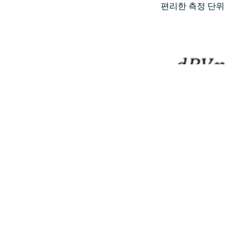
편리한 측정 단위
그래서 1V
dBV
pp