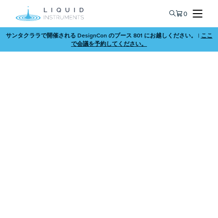
0
サンタクララで開催される DesignCon のブース 801 にお越しください。 |
ここ
で会議を予約してください。