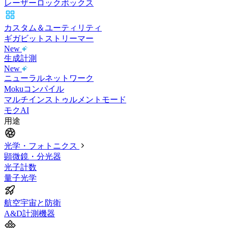
レーザーロックボックス
カスタム＆ユーティリティ
ギガビットストリーマー
New
生成計測
New
ニューラルネットワーク
Mokuコンパイル
マルチインストゥルメントモード
モクAI
用途
光学・フォトニクス
顕微鏡・分光器
光子計数
量子光学
航空宇宙と防衛
A&D計測機器