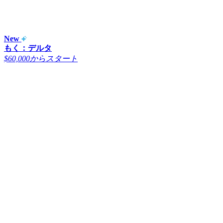
New
もく：デルタ
$60,000からスタート