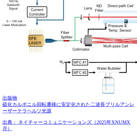
出版物
硫化カルボニル回転遷移に安定化された二波長ブリルアンレ
ーザーテラヘルツ光源
出典：
ネイチャーコミュニケーションズ（2025年XNUMX
月）