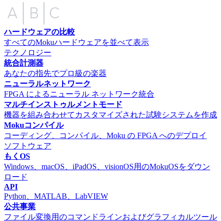
ハードウェアの比較
すべてのMokuハードウェアを並べて表示
テクノロジー
統合計測器
あなたの指先でプロ級の楽器
ニューラルネットワーク
FPGA によるニューラル ネットワーク統合
マルチインストゥルメントモード
機器を組み合わせてカスタマイズされた試験システムを作成
Mokuコンパイル
コーディング、コンパイル、Moku の FPGA へのデプロイ
ソフトウェア
もくOS
Windows、macOS、iPadOS、visionOS用のMokuOSをダウン
ロード
API
Python、MATLAB、LabVIEW
公共事業
ファイル変換用のコマンドラインおよびグラフィカルツール