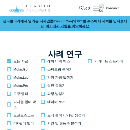
0
Korean
▼
샌타클라라에서 열리는 디자인콘(DesignCon)의 801번 부스에서 저희를 만나보세
요.
여기에서 미팅을 예약하세요.
사례 연구
모든 자료
레이저 락 박스
기가비트 스트리머
Moku:Go
스펙트럼 분석기
Moku:Lab
임의 파형 발생기
Moku:Pro
락인 증폭기
모쿠:델타
파형 발생기
디지털 필터 박
데이터 로거
스
오실로스코프
로직 분석기/패턴 생성기
FIR 필터 빌더
시간 및 진동수 분석기