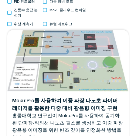
PID 컨트롤러
다중 장비 모드
진동수 응답 분
Moku 클라우드 컴파일
석기
위상 계측기
뉴럴 네트워크
Moku:Pro를 사용하여 이중 파장 나노초 파이버
레이저를 활용한 다중 대비 광음향 이미징 구현
홍콩대학교 연구진이 Moku:Pro를 사용하여 동기화
된 단파장-적외선 나노초 펄스를 생성하고 이중 파장
광음향 이미징을 위한 변조 깊이를 안정화한 방법을