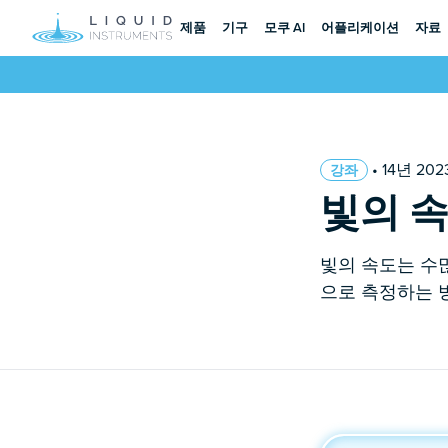
제품
기구
모쿠 AI
어플리케이션
자료
• 14년 2
강좌
빛의 
빛의 속도는 수많
으로 측정하는 