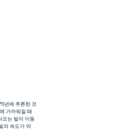
675년에 추론한 것
성에 가까워질 때
나오는 빛이 이동
빛의 속도가 약