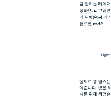
큼 향하는 레이저
정하면,
, 그러
c
기 위해(왕복 거
현으로
.
c=d/t
실제로 광 펄스는
여줍니다. 빛은 
지를 위해 광검출