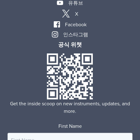
유튜브
X
Facebook
인스타그램
공식 위챗
Get the inside scoop on new instruments, updates, and
more.
First Name