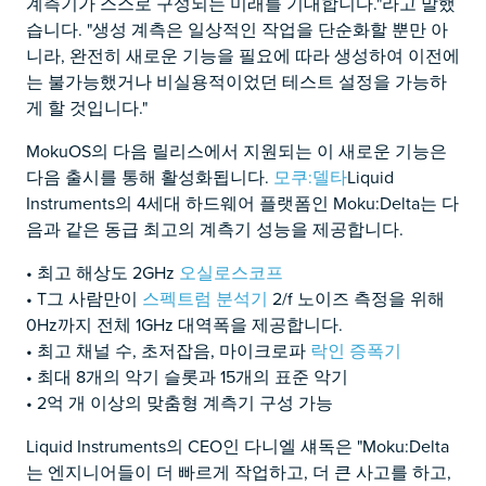
계측기가 스스로 구성되는 미래를 기대합니다."라고 말했
습니다. "생성 계측은 일상적인 작업을 단순화할 뿐만 아
니라, 완전히 새로운 기능을 필요에 따라 생성하여 이전에
는 불가능했거나 비실용적이었던 테스트 설정을 가능하
게 할 것입니다."
MokuOS의 다음 릴리스에서 지원되는 이 새로운 기능은
다음 출시를 통해 활성화됩니다.
모쿠:델타
Liquid
Instruments의 4세대 하드웨어 플랫폼인 Moku:Delta는 다
음과 같은 동급 최고의 계측기 성능을 제공합니다.
• 최고 해상도 2GHz
오실로스코프
• T
그 사람만이
스펙트럼 분석기
2/f 노이즈 측정을 위해
0Hz까지 전체 1GHz 대역폭을 제공합니다.
•
최고 채널 수, 초저잡음, 마이크로파
락인 증폭기
•
최대 8개의 악기 슬롯과 15개의 표준 악기
•
2억 개 이상의 맞춤형 계측기 구성 가능
Liquid Instruments의 CEO인 다니엘 섀독은 "Moku:Delta
는 엔지니어들이 더 빠르게 작업하고, 더 큰 사고를 하고,