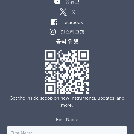
유튜브
X
Facebook
인스타그램
공식 위챗
Get the inside scoop on new instruments, updates, and
more.
First Name