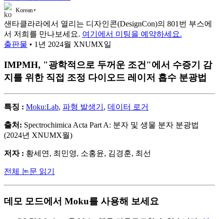
Korean
▼
샌타클라라에서 열리는 디자인콘(DesignCon)의 801번 부스에
서 저희를 만나보세요.
여기에서 미팅을 예약하세요.
출판물
• 1년 2024월 XNUMX일
IMPMH, "광학적으로 두꺼운 조건"에서 수증기 감
지를 위한 직접 조정 다이오드 레이저 흡수 분광법
특징 :
Moku:Lab
,
파형 발생기
,
데이터 로거
출처:
Spectrochimica Acta Part A: 분자 및 생물 분자 분광법
(2024년 XNUMX월)
저자 :
황세연, 최민영, 소홍윤, 김경훈, 최선
전체 논문 읽기
데모 모드에서 Moku를 사용해 보세요