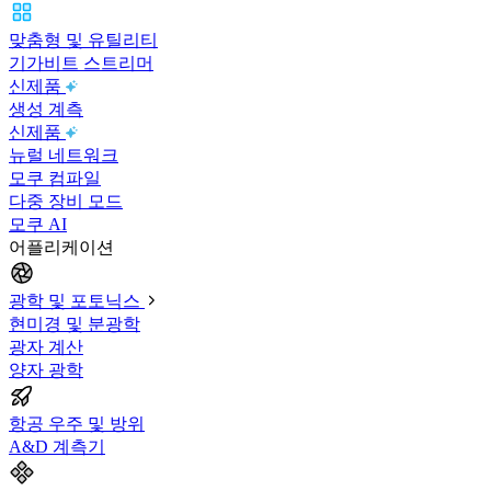
맞춤형 및 유틸리티
기가비트 스트리머
신제품
생성 계측
신제품
뉴럴 네트워크
모쿠 컴파일
다중 장비 모드
모쿠 AI
어플리케이션
광학 및 포토닉스
현미경 및 분광학
광자 계산
양자 광학
항공 우주 및 방위
A&D 계측기