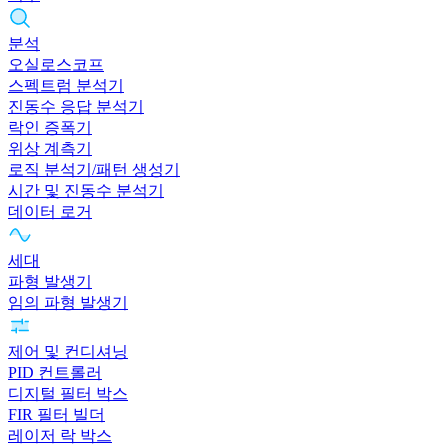
분석
오실로스코프
스펙트럼 분석기
진동수 응답 분석기
락인 증폭기
위상 계측기
로직 분석기/패턴 생성기
시간 및 진동수 분석기
데이터 로거
세대
파형 발생기
임의 파형 발생기
제어 및 컨디셔닝
PID 컨트롤러
디지털 필터 박스
FIR 필터 빌더
레이저 락 박스