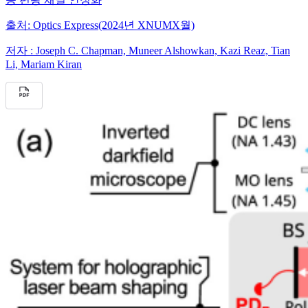
출처:
Optics Express(2024년 XNUMX월)
저자 :
Joseph C. Chapman, Muneer Alshowkan, Kazi Reaz, Tian
Li, Mariam Kiran