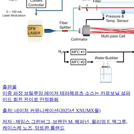
출판물
이중 파장 브릴루앙 레이저 테라헤르츠 소스는 카르보닐 설파
이드 회전 전이로 안정화됨
출처:
네이처 커뮤니케이션(2025년 XNUMX월)
저자 :
제임스 그린버그, 브렌던 M. 헤퍼넌, 윌리엄 F. 맥그루,
케이스케 노즈, 앙트완 롤랜드