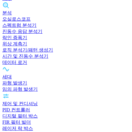
분석
오실로스코프
스펙트럼 분석기
진동수 응답 분석기
락인 증폭기
위상 계측기
로직 분석기/패턴 생성기
시간 및 진동수 분석기
데이터 로거
세대
파형 발생기
임의 파형 발생기
제어 및 컨디셔닝
PID 컨트롤러
디지털 필터 박스
FIR 필터 빌더
레이저 락 박스