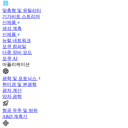
맞춤형 및 유틸리티
기가비트 스트리머
신제품
생성 계측
신제품
뉴럴 네트워크
모쿠 컴파일
다중 장비 모드
모쿠 AI
어플리케이션
광학 및 포토닉스
현미경 및 분광학
광자 계산
양자 광학
항공 우주 및 방위
A&D 계측기