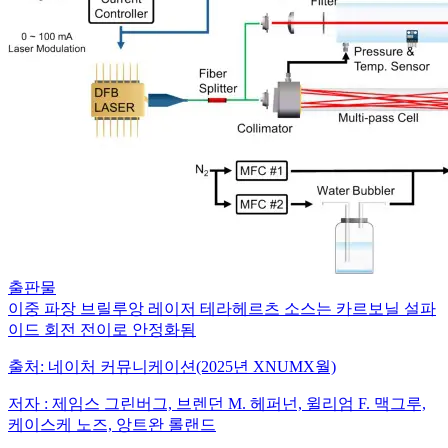
출판물
이중 파장 브릴루앙 레이저 테라헤르츠 소스는 카르보닐 설파
이드 회전 전이로 안정화됨
출처:
네이처 커뮤니케이션(2025년 XNUMX월)
저자 :
제임스 그린버그, 브렌던 M. 헤퍼넌, 윌리엄 F. 맥그루,
케이스케 노즈, 앙트완 롤랜드