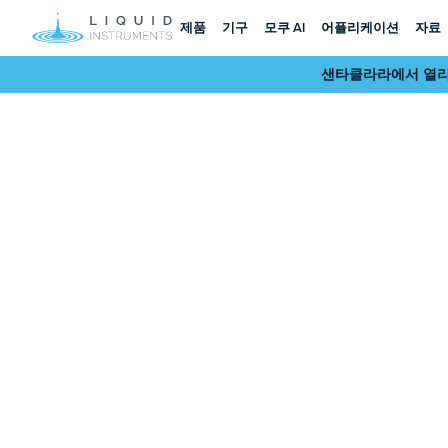
제품
기구
모쿠 AI
어플리케이션
자료
샌타클라라에서 열리는